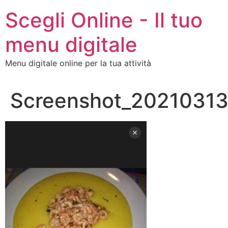
Vai
Scegli Online - Il tuo
al
contenuto
menu digitale
Menu digitale online per la tua attività
Screenshot_2021031