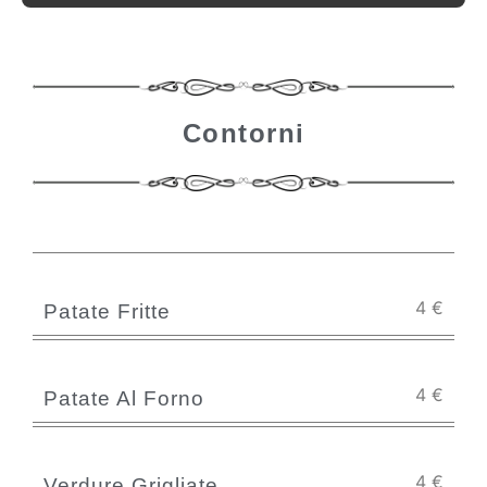
Contorni
4
€
Patate Fritte
4
€
Patate Al Forno
4
€
Verdure Grigliate